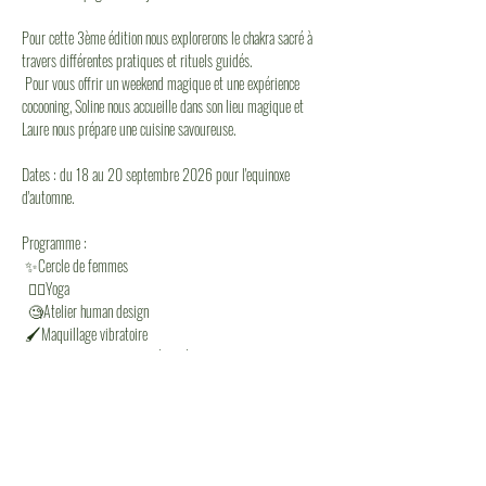
Pour cette 3ème édition nous explorerons le chakra sacré à 
travers différentes pratiques et rituels guidés.
 Pour vous offrir un weekend magique et une expérience 
cocooning, Soline nous accueille dans son lieu magique et 
Laure nous prépare une cuisine savoureuse.
Dates : du 18 au 20 septembre 2026 pour l'equinoxe 
d'automne.
Programme : 
 ✨Cercle de femmes
  🧘‍♀️Yoga
  🧐Atelier human design
 🖌️Maquillage vibratoire
 🏵️Guidance somatique et énergétique
💃Danse intuitive
🌳Rituel en nature