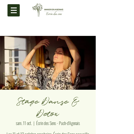
Stage Danse &
Detox
sam. 11 oct.
  |  
Écrin des Sens - Puch-d'Agenais