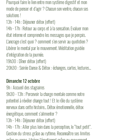
Pourquoi faire le lien entre mon système digestif et mon 
mode de penser et d’agir ? Chacun son ventre, chacun ses 
solutions !
13h - 14h : Déjeuner détox (offert)
14h - 17h : Retour au corps et à la sensation. Evaluer mon 
état interne et comprendre les messages que je perçois. 
L’ancrage c’est quoi ? comment s’en servir au quotidien ? 
Libérer le mental par le mouvement. Méditation guidée 
d’intégration de la journée.
19h30 : Dîner détox (offert)
20h30 : Soirée Danse & Détox : échanges, cartes, lectures...
Dimanche 12 octobre
9h : Accueil des stagiaires
9h30 - 13h : Percevoir la charge mentale comme notre 
potentiel à révéler change tout ! Et le rôle du système 
nerveux dans cette histoire... Détox émotionnelle, détox 
énergétique, comment s’alimenter ?
13h - 14h : Déjeuner détox (offert)
14h - 17h : Aller plus loin dans la perception, le “tout petit”. 
Gestion du stress grâce au rythme. Reconnaître ses limites 
grâce au corps. Libérer l’émotionnel grâce au mouvement. 