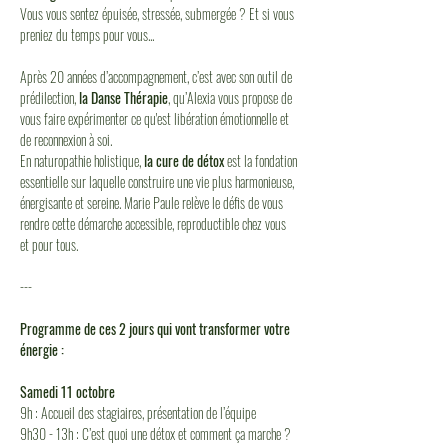
Vous vous sentez épuisée, stressée, submergée ? Et si vous 
preniez du temps pour vous...
Après 20 années d’accompagnement, c’est avec son outil de 
prédilection, 
la Danse Thérapie
, qu’Alexia vous propose de 
vous faire expérimenter ce qu'est libération émotionnelle et 
de reconnexion à soi.
En naturopathie holistique, 
la cure de détox
 est la fondation 
essentielle sur laquelle construire une vie plus harmonieuse, 
énergisante et sereine. Marie Paule relève le défis de vous 
rendre cette démarche accessible, reproductible chez vous 
et pour tous.
---
Programme de ces 2 jours qui vont transformer votre 
énergie : 
Samedi 11 octobre
9h : Accueil des stagiaires, présentation de l’équipe
9h30 - 13h : C’est quoi une détox et comment ça marche ? 