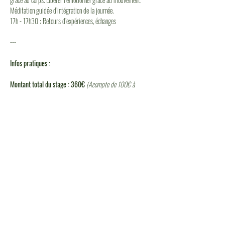
Méditation guidée d’intégration de la journée.
17h - 17h30 : Retours d’expériences, échanges
---
Infos pratiques :
Montant total du stage : 360€ 
(Acompte de 100€ à 
régler à l’inscription)
Ce qui est inclus dans le prix du stage : 
Enseignements : 
7h de Danse thérapie, individualisée et dynamique de 
groupe
7h d’enseignements en naturopathie holistique
1 livret avec tous les points clés à respecter, les 
recettes à concocter chez soi, les exercices à intégrer 
dans sa routine.
1 accompagnement audio avec musiques et 
indications pour ramener la routine D&D à la maison