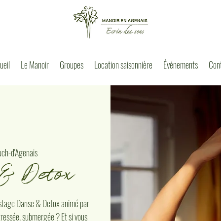
ueil
Le Manoir
Groupes
Location saisonnière
Événements
Con
uch-d'Agenais
& Detox
n stage Danse & Detox animé par
tressée, submergée ? Et si vous