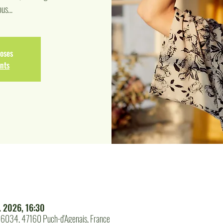
us...
loses
nts
. 2026, 16:30
 46034, 47160 Puch-d'Agenais, France